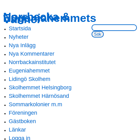
Skip to
Skip to
Norrbacka &
Eugeniahemmets
main
navigation
Vänner
content
Sök på webbsidan:
Startsida
Main menu
Nyheter
Nya Inlägg
Nya Kommentarer
Norrbackainstitutet
Eugeniahemmet
Lidingö Skolhem
Skolhemmet Helsingborg
Skolhemmet Härnösand
Sommarkolonier m.m
Föreningen
Gästboken
Länkar
Logga in