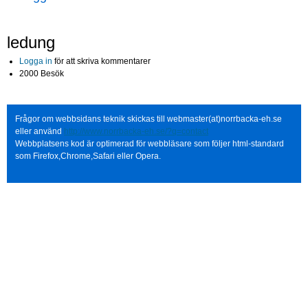
ledung
Logga in
för att skriva kommentarer
2000 Besök
Frågor om webbsidans teknik skickas till webmaster(at)norrbacka-eh.se
eller använd
http://www.norrbacka-eh.se/?q=contact
Webbplatsens kod är optimerad för webbläsare som följer html-standard
som Firefox,Chrome,Safari eller Opera.