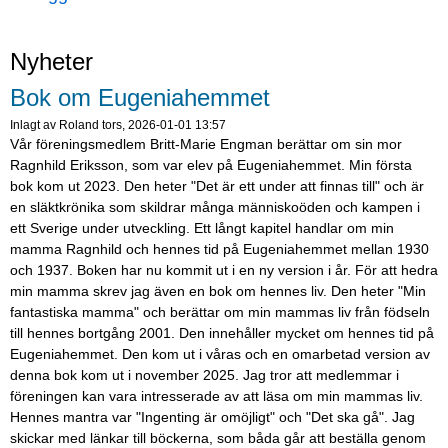
Nyheter
Bok om Eugeniahemmet
Inlagt av
Roland
tors, 2026-01-01 13:57
Vår föreningsmedlem Britt-Marie Engman berättar om sin mor
Ragnhild Eriksson, som var elev på Eugeniahemmet. Min första
bok kom ut 2023. Den heter "Det är ett under att finnas till" och är
en släktkrönika som skildrar många människoöden och kampen i
ett Sverige under utveckling. Ett långt kapitel handlar om min
mamma Ragnhild och hennes tid på Eugeniahemmet mellan 1930
och 1937. Boken har nu kommit ut i en ny version i år. För att hedra
min mamma skrev jag även en bok om hennes liv. Den heter "Min
fantastiska mamma" och berättar om min mammas liv från födseln
till hennes bortgång 2001. Den innehåller mycket om hennes tid på
Eugeniahemmet. Den kom ut i våras och en omarbetad version av
denna bok kom ut i november 2025. Jag tror att medlemmar i
föreningen kan vara intresserade av att läsa om min mammas liv.
Hennes mantra var "Ingenting är omöjligt" och "Det ska gå". Jag
skickar med länkar till böckerna, som båda går att beställa genom