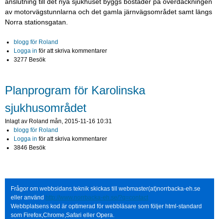
anslutning till det nya sjukhuset byggs bostäder på överdäckningen
av motorvägstunnlarna och det gamla järnvägsområdet samt längs
Norra stationsgatan.
blogg för Roland
Logga in
för att skriva kommentarer
3277 Besök
Planprogram för Karolinska
sjukhusområdet
Inlagt av
Roland
mån, 2015-11-16 10:31
blogg för Roland
Logga in
för att skriva kommentarer
3846 Besök
Frågor om webbsidans teknik skickas till webmaster(at)norrbacka-eh.se
eller använd
http://www.norrbacka-eh.se/?q=contact
Webbplatsens kod är optimerad för webbläsare som följer html-standard
som Firefox,Chrome,Safari eller Opera.