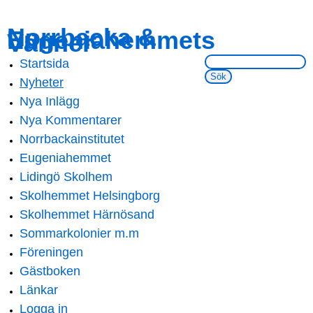
Skip to
Skip to
Norrbacka &
Eugeniahemmets
main
navigation
Vänner
content
Sök på webbsidan:
Startsida
Main menu
Nyheter
Nya Inlägg
Nya Kommentarer
Norrbackainstitutet
Eugeniahemmet
Lidingö Skolhem
Skolhemmet Helsingborg
Skolhemmet Härnösand
Sommarkolonier m.m
Föreningen
Gästboken
Länkar
Logga in