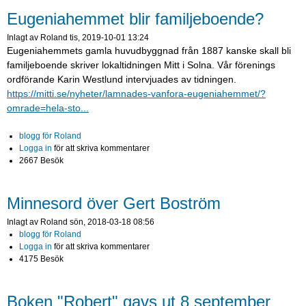
Eugeniahemmet blir familjeboende?
Inlagt av
Roland
tis, 2019-10-01 13:24
Eugeniahemmets gamla huvudbyggnad från 1887 kanske skall bli
familjeboende skriver lokaltidningen Mitt i Solna. Vår förenings
ordförande Karin Westlund intervjuades av tidningen.
https://mitti.se/nyheter/lamnades-vanfora-eugeniahemmet/?
omrade=hela-sto...
blogg för Roland
Logga in
för att skriva kommentarer
2667 Besök
Minnesord över Gert Boström
Inlagt av
Roland
sön, 2018-03-18 08:56
blogg för Roland
Logga in
för att skriva kommentarer
4175 Besök
Boken "Robert" gavs ut 8 september