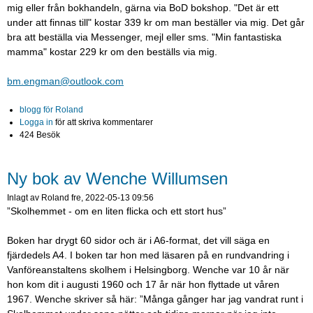
mig eller från bokhandeln, gärna via
BoD bokshop. "Det är ett
under att finnas till" kostar 339 kr om man beställer via mig. Det går
bra att beställa via Messenger, mejl eller sms. "Min fantastiska
mamma" kostar 229 kr om den beställs via mig.
bm.engman@outlook.com
blogg för Roland
Logga in
för att skriva kommentarer
424 Besök
Ny bok av Wenche Willumsen
Inlagt av
Roland
fre, 2022-05-13 09:56
”Skolhemmet - om en liten flicka och ett stort hus”
Boken har drygt 60 sidor och är i A6-format, det vill säga en
fjärdedels A4. I boken tar hon med läsaren på en rundvandring i
Vanföreanstaltens skolhem i Helsingborg. Wenche var 10 år när
hon kom dit i augusti 1960 och 17 år när hon flyttade ut våren
1967. Wenche skriver så här: ”Många gånger har jag vandrat runt i