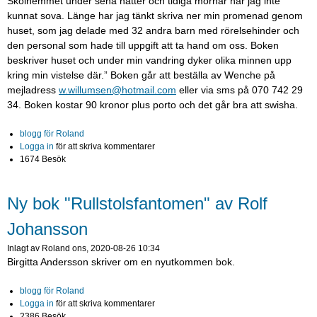
Skolhemmet under sena nätter och tidiga mornar när jag inte
kunnat sova. Länge har jag tänkt skriva ner min promenad genom
huset, som jag delade med 32 andra barn med rörelsehinder och
den personal som hade till uppgift att ta hand om oss. Boken
beskriver huset och under min vandring dyker olika minnen upp
kring min vistelse där.” Boken går att beställa av Wenche på
mejladress
w.willumsen@hotmail.com
eller via sms på 070 742 29
34. Boken kostar 90 kronor plus porto och det går bra att swisha.
blogg för Roland
Logga in
för att skriva kommentarer
1674 Besök
Ny bok "Rullstolsfantomen" av Rolf
Johansson
Inlagt av
Roland
ons, 2020-08-26 10:34
Birgitta Andersson skriver om en nyutkommen bok.
blogg för Roland
Logga in
för att skriva kommentarer
2386 Besök