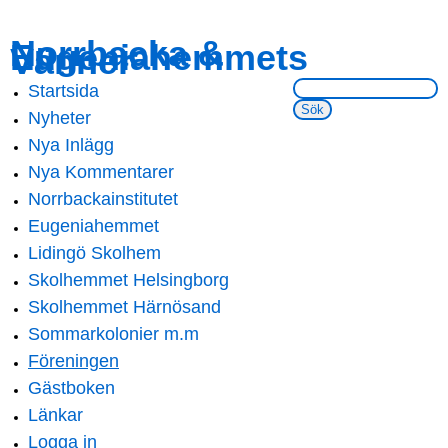
Skip to
Skip to
Norrbacka &
Eugeniahemmets
main
navigation
Vänner
content
Sök på webbsidan:
Startsida
Main menu
Nyheter
Nya Inlägg
Nya Kommentarer
Norrbackainstitutet
Eugeniahemmet
Lidingö Skolhem
Skolhemmet Helsingborg
Skolhemmet Härnösand
Sommarkolonier m.m
Föreningen
Gästboken
Länkar
Logga in