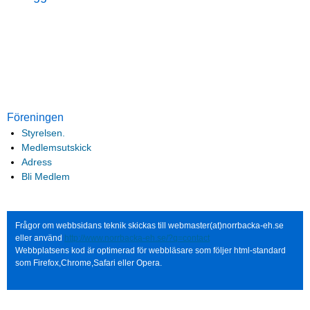
Föreningen
Styrelsen.
Medlemsutskick
Adress
Bli Medlem
Frågor om webbsidans teknik skickas till webmaster(at)norrbacka-eh.se
eller använd
http://www.norrbacka-eh.se/?q=contact
Webbplatsens kod är optimerad för webbläsare som följer html-standard
som Firefox,Chrome,Safari eller Opera.