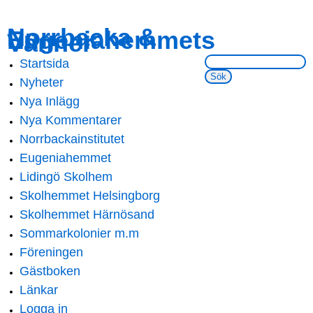
Skip to
Skip to
Norrbacka &
Eugeniahemmets
main
navigation
Vänner
content
Sök på webbsidan:
Startsida
Main menu
Nyheter
Nya Inlägg
Nya Kommentarer
Norrbackainstitutet
Eugeniahemmet
Lidingö Skolhem
Skolhemmet Helsingborg
Skolhemmet Härnösand
Sommarkolonier m.m
Föreningen
Gästboken
Länkar
Logga in