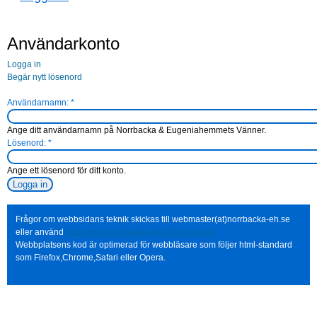
Användarkonto
Logga in
Begär nytt lösenord
Användarnamn:
*
Ange ditt användarnamn på Norrbacka & Eugeniahemmets Vänner.
Lösenord:
*
Ange ett lösenord för ditt konto.
Frågor om webbsidans teknik skickas till webmaster(at)norrbacka-eh.se
eller använd
http://www.norrbacka-eh.se/?q=contact
Webbplatsens kod är optimerad för webbläsare som följer html-standard
som Firefox,Chrome,Safari eller Opera.