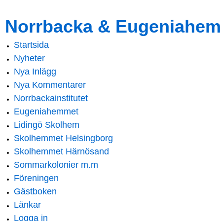
Skip to
Skip to
Norrbacka & Eugeniahem
main
navigation
content
Startsida
Main menu
Nyheter
Nya Inlägg
Nya Kommentarer
Norrbackainstitutet
Eugeniahemmet
Lidingö Skolhem
Skolhemmet Helsingborg
Skolhemmet Härnösand
Sommarkolonier m.m
Föreningen
Gästboken
Länkar
Logga in