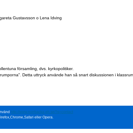
rgareta Gustavsson o Lena Idving
ollentuna församling, dvs. kyrkopolitiker.
llstrumporna". Detta uttryck använde han så snart diskussionen i klass
 använd
http://www.norrbacka-eh.se/?q=contact
irefox,Chrome,Safari eller Opera.