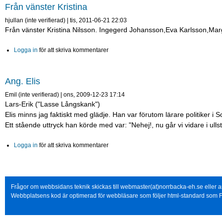
Från vänster Kristina
hjullan (inte verifierad)
|
tis, 2011-06-21 22:03
Från vänster Kristina Nilsson. Ingegerd Johansson,Eva Karlsson,Ma
Logga in
för att skriva kommentarer
Ang. Elis
Emil (inte verifierad)
|
ons, 2009-12-23 17:14
Lars-Erik ("Lasse Långskank")
Elis minns jag faktiskt med glädje. Han var förutom lärare politiker i S
Ett stående uttryck han körde med var: "Nehej!, nu går vi vidare i u
Logga in
för att skriva kommentarer
Frågor om webbsidans teknik skickas till webmaster(at)norrbacka-eh.se eller
Webbplatsens kod är optimerad för webbläsare som följer html-standard som F