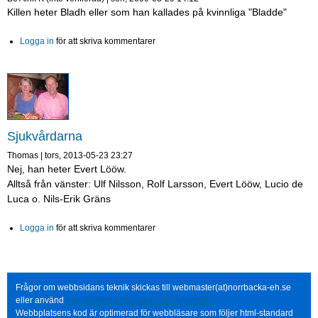
Killen heter Bladh eller som han kallades på kvinnliga "Bladde"
Logga in
för att skriva kommentarer
Sjukvårdarna
Thomas
|
tors, 2013-05-23 23:27
Nej, han heter Evert Lööw.
Alltså från vänster: Ulf Nilsson, Rolf Larsson, Evert Lööw, Lucio de
Luca o. Nils-Erik Gräns
Logga in
för att skriva kommentarer
Frågor om webbsidans teknik skickas till webmaster(at)norrbacka-eh.se
eller använd
http://www.norrbacka-eh.se/?q=contact
Webbplatsens kod är optimerad för webbläsare som följer html-standard