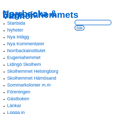
Skip to
Skip to
Norrbacka &
Eugeniahemmets
main
navigation
Vänner
content
Sök på webbsidan:
Startsida
Main menu
Nyheter
Nya Inlägg
Nya Kommentarer
Norrbackainstitutet
Eugeniahemmet
Lidingö Skolhem
Skolhemmet Helsingborg
Skolhemmet Härnösand
Sommarkolonier m.m
Föreningen
Gästboken
Länkar
Logga in