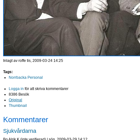
Inlagt av
roffe
tis, 2009-03-24 14:25
Tags:
Norrbacka Personal
Logga in
för att skriva kommentarer
8386 Besök
Original
Thumbnail
Kommentarer
Sjukvårdarna
Bo Alrik K (inte verifierad)
|
sön, 2009-03-29 14:12