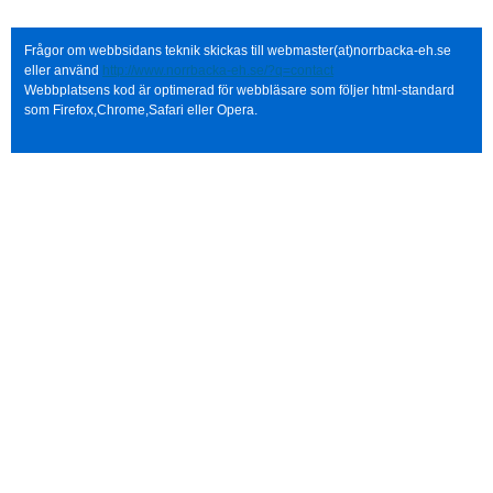
Frågor om webbsidans teknik skickas till webmaster(at)norrbacka-eh.se
eller använd
http://www.norrbacka-eh.se/?q=contact
Webbplatsens kod är optimerad för webbläsare som följer html-standard
som Firefox,Chrome,Safari eller Opera.