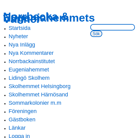
Skip to
Skip to
Norrbacka &
Eugeniahemmets
main
navigation
Vänner
content
Sök på webbsidan:
Startsida
Main menu
Nyheter
Nya Inlägg
Nya Kommentarer
Norrbackainstitutet
Eugeniahemmet
Lidingö Skolhem
Skolhemmet Helsingborg
Skolhemmet Härnösand
Sommarkolonier m.m
Föreningen
Gästboken
Länkar
Logga in