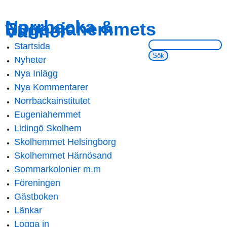
Skip to
Skip to
Norrbacka &
Eugeniahemmets
main
navigation
Vänner
content
Sök på webbsidan:
Startsida
Main menu
Nyheter
Nya Inlägg
Nya Kommentarer
Norrbackainstitutet
Eugeniahemmet
Lidingö Skolhem
Skolhemmet Helsingborg
Skolhemmet Härnösand
Sommarkolonier m.m
Föreningen
Gästboken
Länkar
Logga in