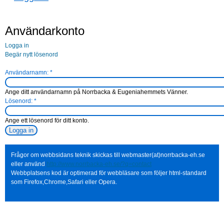
Användarkonto
Logga in
Begär nytt lösenord
Användarnamn:
*
Ange ditt användarnamn på Norrbacka & Eugeniahemmets Vänner.
Lösenord:
*
Ange ett lösenord för ditt konto.
Frågor om webbsidans teknik skickas till webmaster(at)norrbacka-eh.se
eller använd
http://www.norrbacka-eh.se/?q=contact
Webbplatsens kod är optimerad för webbläsare som följer html-standard
som Firefox,Chrome,Safari eller Opera.