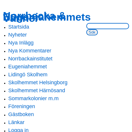
Skip to
Skip to
Norrbacka &
Eugeniahemmets
main
navigation
Vänner
content
Sök på webbsidan:
Startsida
Main menu
Nyheter
Nya Inlägg
Nya Kommentarer
Norrbackainstitutet
Eugeniahemmet
Lidingö Skolhem
Skolhemmet Helsingborg
Skolhemmet Härnösand
Sommarkolonier m.m
Föreningen
Gästboken
Länkar
Logga in