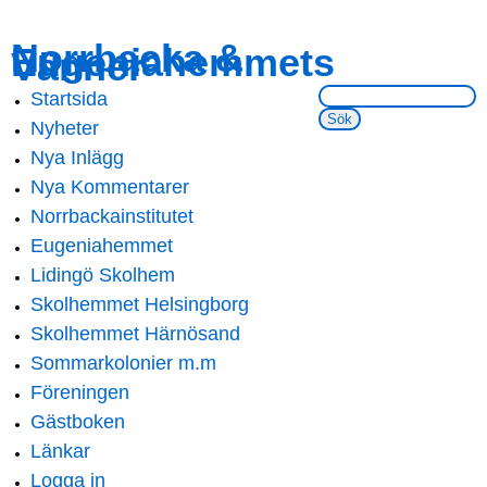
Skip to
Skip to
Norrbacka &
Eugeniahemmets
main
navigation
Vänner
content
Sök på webbsidan:
Startsida
Main menu
Nyheter
Nya Inlägg
Nya Kommentarer
Norrbackainstitutet
Eugeniahemmet
Lidingö Skolhem
Skolhemmet Helsingborg
Skolhemmet Härnösand
Sommarkolonier m.m
Föreningen
Gästboken
Länkar
Logga in