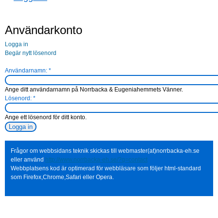
Användarkonto
Logga in
Begär nytt lösenord
Användarnamn:
*
Ange ditt användarnamn på Norrbacka & Eugeniahemmets Vänner.
Lösenord:
*
Ange ett lösenord för ditt konto.
Frågor om webbsidans teknik skickas till webmaster(at)norrbacka-eh.se
eller använd
http://www.norrbacka-eh.se/?q=contact
Webbplatsens kod är optimerad för webbläsare som följer html-standard
som Firefox,Chrome,Safari eller Opera.