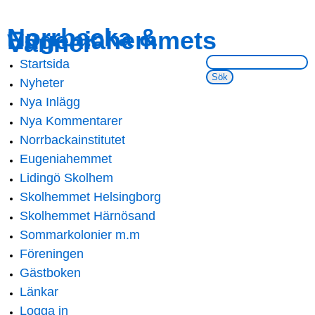
Skip to
Skip to
Norrbacka &
Eugeniahemmets
main
navigation
Vänner
content
Sök på webbsidan:
Startsida
Main menu
Nyheter
Nya Inlägg
Nya Kommentarer
Norrbackainstitutet
Eugeniahemmet
Lidingö Skolhem
Skolhemmet Helsingborg
Skolhemmet Härnösand
Sommarkolonier m.m
Föreningen
Gästboken
Länkar
Logga in