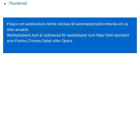
Thumbnail
Frågor om webbsidans teknik skickas till webmaster(at)norrbacka-eh.se
eller använd
http://www.norrbacka-eh.se/?q=contact
Webbplatsens kod är optimerad för webbläsare som följer html-standard
som Firefox,Chrome,Safari eller Opera.