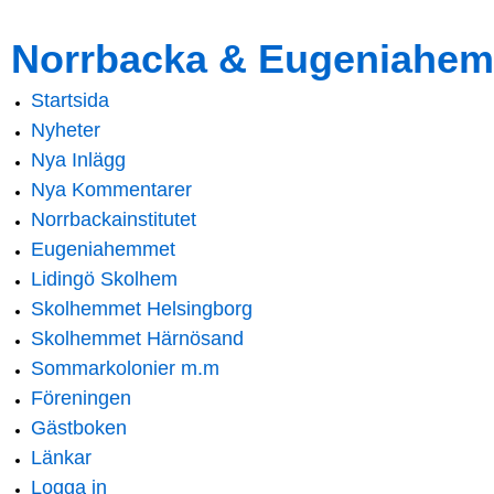
Skip to
Skip to
Norrbacka & Eugeniahem
main
navigation
content
Startsida
Main menu
Nyheter
Nya Inlägg
Nya Kommentarer
Norrbackainstitutet
Eugeniahemmet
Lidingö Skolhem
Skolhemmet Helsingborg
Skolhemmet Härnösand
Sommarkolonier m.m
Föreningen
Gästboken
Länkar
Logga in