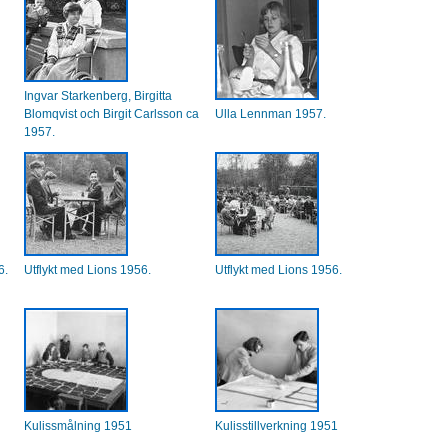
Ingvar Starkenberg, Birgitta
Blomqvist och Birgit Carlsson ca
Ulla Lennman 1957.
1957.
6.
Utflykt med Lions 1956.
Utflykt med Lions 1956.
Kulissmålning 1951
Kulisstillverkning 1951