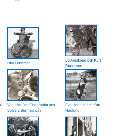
Bo Areskoug och Kurt
Ulla Lennman.
Runesson.
h
Vad tittar Jan Cederholm och
Eva Hedhult och Kurt
Solveig Bermsjö på?
Haglund.