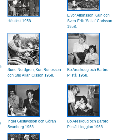
Eivor Albinsson, Gun och
Höstfest 1958.
Sven-Erik "Solla" Carlsson
1958.
ch
Sune Nordgren, Kurt Runesson
Bo Areskoug och Barbro
och Stig Allan Olsson 1958.
Pilstål 1958.
Inger Gustavsson och Göran
Bo Areskoug och Barbro
8.
Svanborg 1958.
Pilstål i loggian 1958.