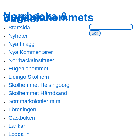
Skip to
Skip to
Norrbacka &
Eugeniahemmets
main
navigation
Vänner
content
Sök på webbsidan:
Startsida
Main menu
Nyheter
Nya Inlägg
Nya Kommentarer
Norrbackainstitutet
Eugeniahemmet
Lidingö Skolhem
Skolhemmet Helsingborg
Skolhemmet Härnösand
Sommarkolonier m.m
Föreningen
Gästboken
Länkar
Logga in