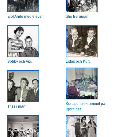
Elof Ahrle med elever.
Stig Bergman.
Bobby och Api.
Lidas och Kurt.
Kortspel i rökrummet på
Triss i män.
Björnidet.