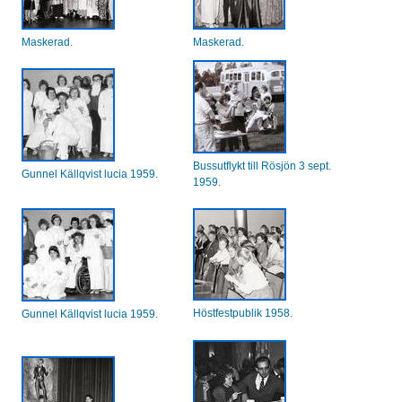
Maskerad.
Maskerad.
Bussutflykt till Rösjön 3 sept.
Gunnel Källqvist lucia 1959.
1959.
Höstfestpublik 1958.
Gunnel Källqvist lucia 1959.