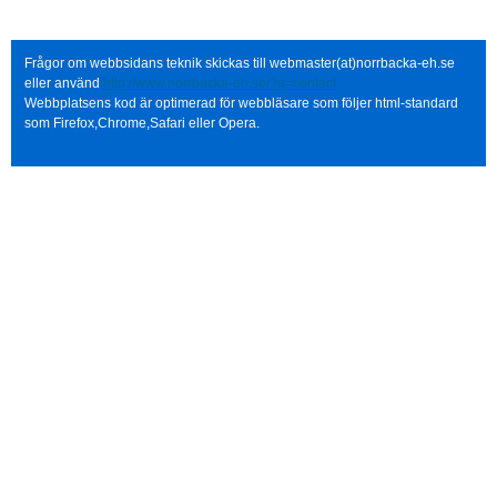
Frågor om webbsidans teknik skickas till webmaster(at)norrbacka-eh.se
eller använd
http://www.norrbacka-eh.se/?q=contact
Webbplatsens kod är optimerad för webbläsare som följer html-standard
som Firefox,Chrome,Safari eller Opera.