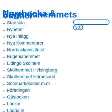
Skip to
Skip to
Norrbacka &
Eugeniahemmets
main
navigation
Vänner
content
Sök på webbsidan:
Startsida
Main menu
Nyheter
Nya Inlägg
Nya Kommentarer
Norrbackainstitutet
Eugeniahemmet
Lidingö Skolhem
Skolhemmet Helsingborg
Skolhemmet Härnösand
Sommarkolonier m.m
Föreningen
Gästboken
Länkar
Logga in