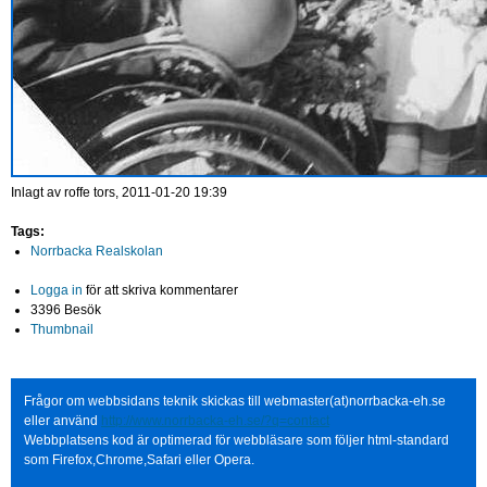
Inlagt av
roffe
tors, 2011-01-20 19:39
Tags:
Norrbacka Realskolan
Logga in
för att skriva kommentarer
3396 Besök
Thumbnail
Frågor om webbsidans teknik skickas till webmaster(at)norrbacka-eh.se
eller använd
http://www.norrbacka-eh.se/?q=contact
Webbplatsens kod är optimerad för webbläsare som följer html-standard
som Firefox,Chrome,Safari eller Opera.