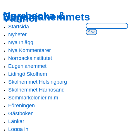
Skip to
Skip to
Norrbacka &
Eugeniahemmets
main
navigation
Vänner
content
Sök på webbsidan:
Startsida
Main menu
Nyheter
Nya Inlägg
Nya Kommentarer
Norrbackainstitutet
Eugeniahemmet
Lidingö Skolhem
Skolhemmet Helsingborg
Skolhemmet Härnösand
Sommarkolonier m.m
Föreningen
Gästboken
Länkar
Logga in