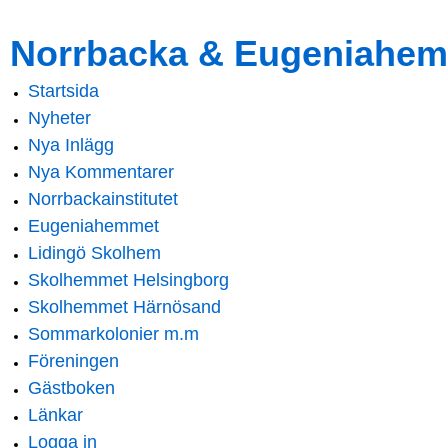
Skip to
Skip to
Norrbacka & Eugeniahem
main
navigation
content
Startsida
Main menu
Nyheter
Nya Inlägg
Nya Kommentarer
Norrbackainstitutet
Eugeniahemmet
Lidingö Skolhem
Skolhemmet Helsingborg
Skolhemmet Härnösand
Sommarkolonier m.m
Föreningen
Gästboken
Länkar
Logga in