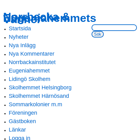
Skip to
Skip to
Norrbacka &
Eugeniahemmets
main
navigation
Vänner
content
Sök på webbsidan:
Startsida
Main menu
Nyheter
Nya Inlägg
Nya Kommentarer
Norrbackainstitutet
Eugeniahemmet
Lidingö Skolhem
Skolhemmet Helsingborg
Skolhemmet Härnösand
Sommarkolonier m.m
Föreningen
Gästboken
Länkar
Logga in