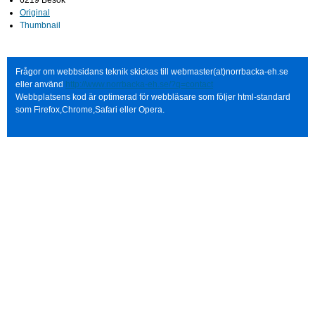
6219 Besök
Original
Thumbnail
Frågor om webbsidans teknik skickas till webmaster(at)norrbacka-eh.se
eller använd
http://www.norrbacka-eh.se/?q=contact
Webbplatsens kod är optimerad för webbläsare som följer html-standard
som Firefox,Chrome,Safari eller Opera.