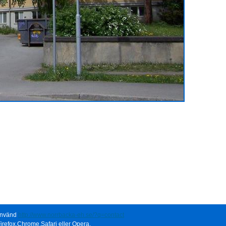
 använd
http://www.norrbacka-eh.se/?q=contact
irefox,Chrome,Safari eller Opera.