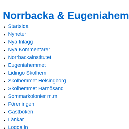
Skip to
Skip to
Norrbacka & Eugeniahem
main
navigation
content
Startsida
Main menu
Nyheter
Nya Inlägg
Nya Kommentarer
Norrbackainstitutet
Eugeniahemmet
Lidingö Skolhem
Skolhemmet Helsingborg
Skolhemmet Härnösand
Sommarkolonier m.m
Föreningen
Gästboken
Länkar
Logga in