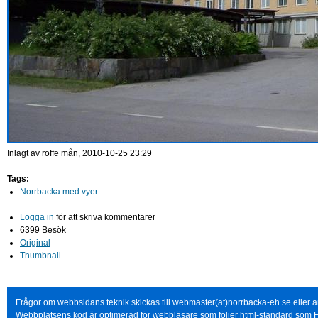
Inlagt av
roffe
mån, 2010-10-25 23:29
Tags:
Norrbacka med vyer
Logga in
för att skriva kommentarer
6399 Besök
Original
Thumbnail
Frågor om webbsidans teknik skickas till webmaster(at)norrbacka-eh.se eller
Webbplatsens kod är optimerad för webbläsare som följer html-standard som F