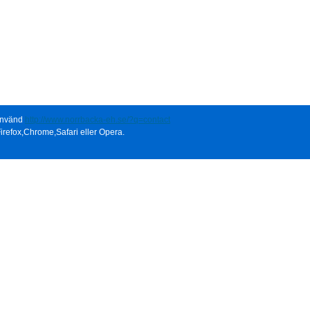
 använd
http://www.norrbacka-eh.se/?q=contact
irefox,Chrome,Safari eller Opera.