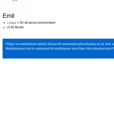
Emil
Logga in
för att skriva kommentarer
2140 Besök
Frågor om webbsidans teknik skickas till webmaster(at)norrbacka-eh.se eller
Webbplatsens kod är optimerad för webbläsare som följer html-standard som F