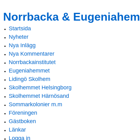
Skip to
Skip to
Norrbacka & Eugeniahem
main
navigation
content
Startsida
Main menu
Nyheter
Nya Inlägg
Nya Kommentarer
Norrbackainstitutet
Eugeniahemmet
Lidingö Skolhem
Skolhemmet Helsingborg
Skolhemmet Härnösand
Sommarkolonier m.m
Föreningen
Gästboken
Länkar
Logga in