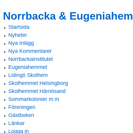
Skip to
Skip to
Norrbacka & Eugeniahem
main
navigation
content
Startsida
Main menu
Nyheter
Nya Inlägg
Nya Kommentarer
Norrbackainstitutet
Eugeniahemmet
Lidingö Skolhem
Skolhemmet Helsingborg
Skolhemmet Härnösand
Sommarkolonier m.m
Föreningen
Gästboken
Länkar
Logga in