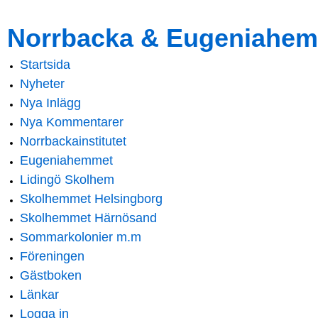
Skip to
Skip to
Norrbacka & Eugeniahem
main
navigation
content
Startsida
Main menu
Nyheter
Nya Inlägg
Nya Kommentarer
Norrbackainstitutet
Eugeniahemmet
Lidingö Skolhem
Skolhemmet Helsingborg
Skolhemmet Härnösand
Sommarkolonier m.m
Föreningen
Gästboken
Länkar
Logga in