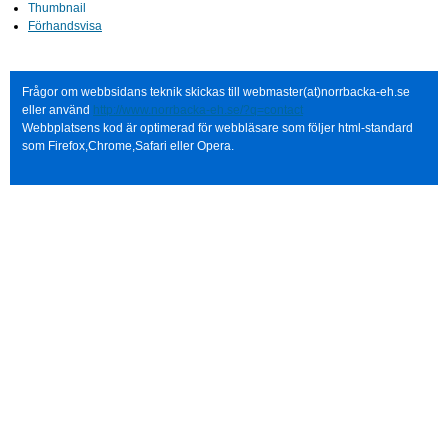
Thumbnail
Förhandsvisa
Frågor om webbsidans teknik skickas till webmaster(at)norrbacka-eh.se
eller använd
http://www.norrbacka-eh.se/?q=contact
Webbplatsens kod är optimerad för webbläsare som följer html-standard
som Firefox,Chrome,Safari eller Opera.