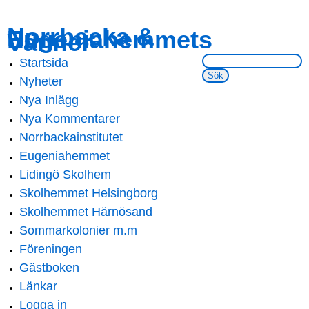
Skip to
Skip to
Norrbacka &
Eugeniahemmets
main
navigation
Vänner
content
Sök på webbsidan:
Startsida
Main menu
Nyheter
Nya Inlägg
Nya Kommentarer
Norrbackainstitutet
Eugeniahemmet
Lidingö Skolhem
Skolhemmet Helsingborg
Skolhemmet Härnösand
Sommarkolonier m.m
Föreningen
Gästboken
Länkar
Logga in