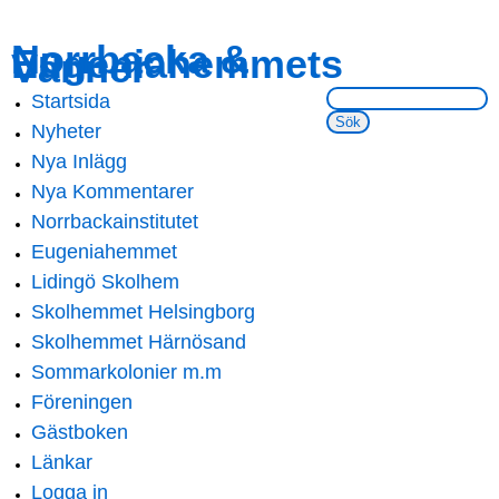
Skip to
Skip to
Norrbacka &
Eugeniahemmets
main
navigation
Vänner
content
Sök på webbsidan:
Startsida
Main menu
Nyheter
Nya Inlägg
Nya Kommentarer
Norrbackainstitutet
Eugeniahemmet
Lidingö Skolhem
Skolhemmet Helsingborg
Skolhemmet Härnösand
Sommarkolonier m.m
Föreningen
Gästboken
Länkar
Logga in