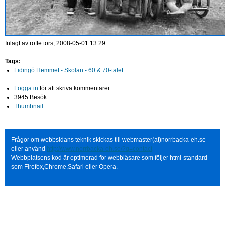
Inlagt av
roffe
tors, 2008-05-01 13:29
Tags:
Lidingö Hemmet - Skolan - 60 & 70-talet
Logga in
för att skriva kommentarer
3945 Besök
Thumbnail
Frågor om webbsidans teknik skickas till webmaster(at)norrbacka-eh.se
eller använd
http://www.norrbacka-eh.se/?q=contact
Webbplatsens kod är optimerad för webbläsare som följer html-standard
som Firefox,Chrome,Safari eller Opera.