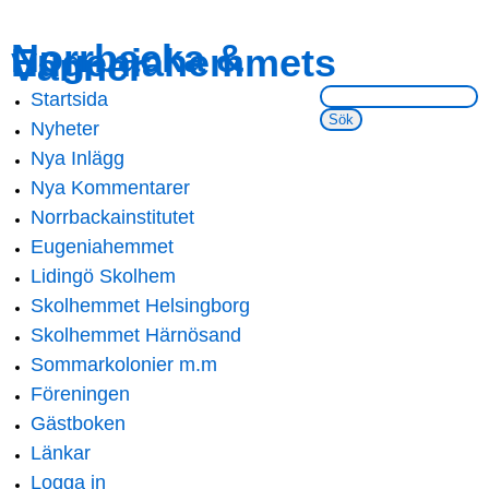
Skip to
Skip to
Norrbacka &
Eugeniahemmets
main
navigation
Vänner
content
Sök på webbsidan:
Startsida
Main menu
Nyheter
Nya Inlägg
Nya Kommentarer
Norrbackainstitutet
Eugeniahemmet
Lidingö Skolhem
Skolhemmet Helsingborg
Skolhemmet Härnösand
Sommarkolonier m.m
Föreningen
Gästboken
Länkar
Logga in