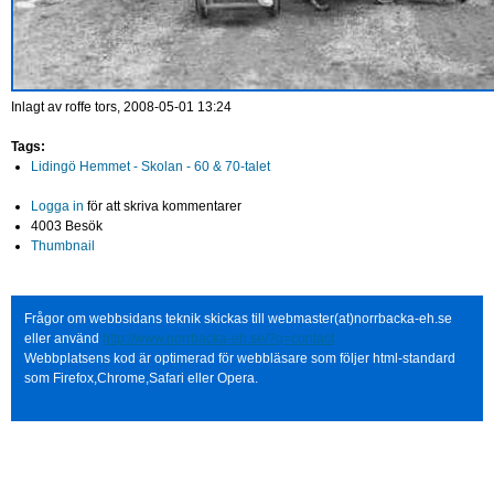
Inlagt av
roffe
tors, 2008-05-01 13:24
Tags:
Lidingö Hemmet - Skolan - 60 & 70-talet
Logga in
för att skriva kommentarer
4003 Besök
Thumbnail
Frågor om webbsidans teknik skickas till webmaster(at)norrbacka-eh.se
eller använd
http://www.norrbacka-eh.se/?q=contact
Webbplatsens kod är optimerad för webbläsare som följer html-standard
som Firefox,Chrome,Safari eller Opera.