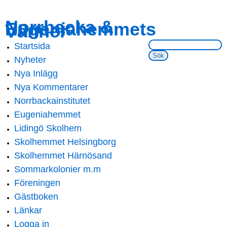
Skip to
Skip to
Norrbacka &
Eugeniahemmets
main
navigation
Vänner
content
Sök på webbsidan:
Startsida
Main menu
Nyheter
Nya Inlägg
Nya Kommentarer
Norrbackainstitutet
Eugeniahemmet
Lidingö Skolhem
Skolhemmet Helsingborg
Skolhemmet Härnösand
Sommarkolonier m.m
Föreningen
Gästboken
Länkar
Logga in