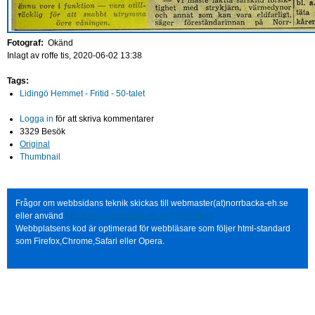
Fotograf:
Okänd
Inlagt av
roffe
tis, 2020-06-02 13:38
Tags:
Lidingö Hemmet - Fritid - 50-talet
Logga in
för att skriva kommentarer
3329 Besök
Original
Thumbnail
Frågor om webbsidans teknik skickas till webmaster(at)norrbacka-eh.se
eller använd
http://www.norrbacka-eh.se/?q=contact
Webbplatsens kod är optimerad för webbläsare som följer html-standard
som Firefox,Chrome,Safari eller Opera.