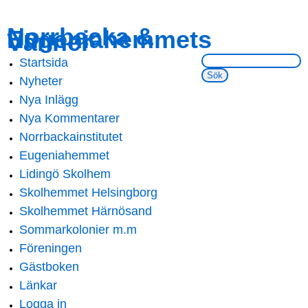
Skip to
Skip to
Norrbacka &
Eugeniahemmets
main
navigation
Vänner
content
Sök på webbsidan:
Startsida
Main menu
Nyheter
Nya Inlägg
Nya Kommentarer
Norrbackainstitutet
Eugeniahemmet
Lidingö Skolhem
Skolhemmet Helsingborg
Skolhemmet Härnösand
Sommarkolonier m.m
Föreningen
Gästboken
Länkar
Logga in