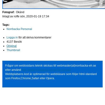
Fotograf:
Okänd
Inlagt av
roffe
sön, 2020-01-19 17:34
Tags:
Norrbacka Personal
Logga in
för att skriva kommentarer
4137 Besök
Original
Thumbnail
Frågor om webbsidans teknik skickas till webmaster(at)norrbacka-eh.se
eller använd
http://www.norrbacka-eh.se/?q=contact
Webbplatsens kod är optimerad för webbläsare som följer html-standard
som Firefox,Chrome,Safari eller Opera.