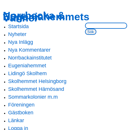
Skip to
Skip to
Norrbacka &
Eugeniahemmets
main
navigation
Vänner
content
Sök på webbsidan:
Startsida
Main menu
Nyheter
Nya Inlägg
Nya Kommentarer
Norrbackainstitutet
Eugeniahemmet
Lidingö Skolhem
Skolhemmet Helsingborg
Skolhemmet Härnösand
Sommarkolonier m.m
Föreningen
Gästboken
Länkar
Logga in