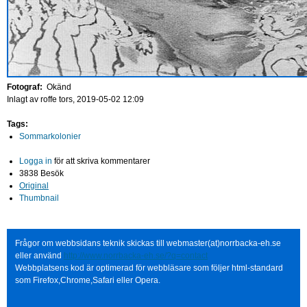
Fotograf:
Okänd
Inlagt av
roffe
tors, 2019-05-02 12:09
Tags:
Sommarkolonier
Logga in
för att skriva kommentarer
3838 Besök
Original
Thumbnail
Frågor om webbsidans teknik skickas till webmaster(at)norrbacka-eh.se
eller använd
http://www.norrbacka-eh.se/?q=contact
Webbplatsens kod är optimerad för webbläsare som följer html-standard
som Firefox,Chrome,Safari eller Opera.