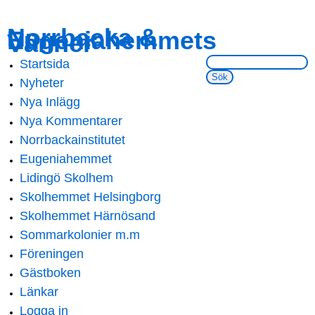
Skip to
Skip to
Norrbacka &
Eugeniahemmets
main
navigation
Vänner
content
Sök på webbsidan:
Startsida
Main menu
Nyheter
Nya Inlägg
Nya Kommentarer
Norrbackainstitutet
Eugeniahemmet
Lidingö Skolhem
Skolhemmet Helsingborg
Skolhemmet Härnösand
Sommarkolonier m.m
Föreningen
Gästboken
Länkar
Logga in