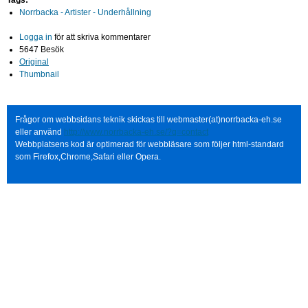
Tags:
Norrbacka - Artister - Underhållning
Logga in
för att skriva kommentarer
5647 Besök
Original
Thumbnail
Frågor om webbsidans teknik skickas till webmaster(at)norrbacka-eh.se
eller använd
http://www.norrbacka-eh.se/?q=contact
Webbplatsens kod är optimerad för webbläsare som följer html-standard
som Firefox,Chrome,Safari eller Opera.