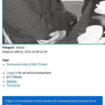
Fotograf:
Okänd
Inlagt av
roffe
tis, 2013-10-08 22:30
Tags:
Norrbacka Kultur & fritid 70-talet
Logga in
för att skriva kommentarer
6177 Besök
Original
Thumbnail
Frågor om webbsidans teknik skickas till webmaster(at)norrbacka-eh.se