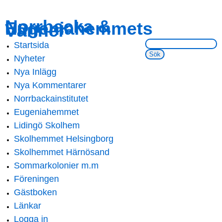
Skip to
Skip to
Norrbacka &
Eugeniahemmets
main
navigation
Vänner
content
Sök på webbsidan:
Startsida
Main menu
Nyheter
Nya Inlägg
Nya Kommentarer
Norrbackainstitutet
Eugeniahemmet
Lidingö Skolhem
Skolhemmet Helsingborg
Skolhemmet Härnösand
Sommarkolonier m.m
Föreningen
Gästboken
Länkar
Logga in