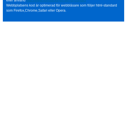
eller använd
http://www.norrbacka-eh.se/?q=contact
Webbplatsens kod är optimerad för webbläsare som följer html-standard
som Firefox,Chrome,Safari eller Opera.