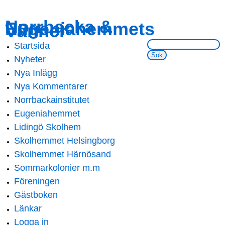
Skip to
Skip to
Norrbacka &
Eugeniahemmets
main
navigation
Vänner
content
Sök på webbsidan:
Startsida
Main menu
Nyheter
Nya Inlägg
Nya Kommentarer
Norrbackainstitutet
Eugeniahemmet
Lidingö Skolhem
Skolhemmet Helsingborg
Skolhemmet Härnösand
Sommarkolonier m.m
Föreningen
Gästboken
Länkar
Logga in