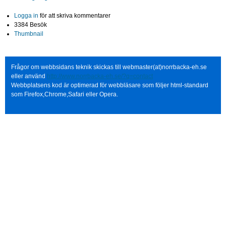
Logga in
för att skriva kommentarer
3384 Besök
Thumbnail
Frågor om webbsidans teknik skickas till webmaster(at)norrbacka-eh.se
eller använd
http://www.norrbacka-eh.se/?q=contact
Webbplatsens kod är optimerad för webbläsare som följer html-standard
som Firefox,Chrome,Safari eller Opera.