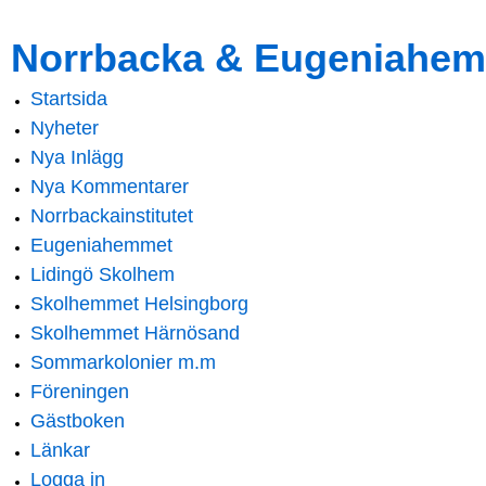
Skip to
Skip to
Norrbacka & Eugeniahem
main
navigation
content
Startsida
Main menu
Nyheter
Nya Inlägg
Nya Kommentarer
Norrbackainstitutet
Eugeniahemmet
Lidingö Skolhem
Skolhemmet Helsingborg
Skolhemmet Härnösand
Sommarkolonier m.m
Föreningen
Gästboken
Länkar
Logga in