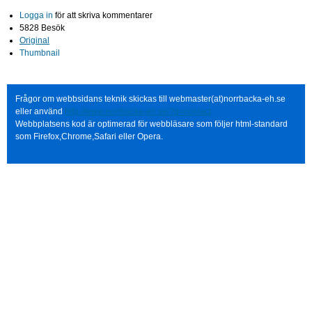
Logga in
för att skriva kommentarer
5828 Besök
Original
Thumbnail
Frågor om webbsidans teknik skickas till webmaster(at)norrbacka-eh.se
eller använd
http://www.norrbacka-eh.se/?q=contact
Webbplatsens kod är optimerad för webbläsare som följer html-standard
som Firefox,Chrome,Safari eller Opera.