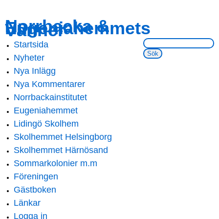
Skip to
Skip to
Norrbacka &
Eugeniahemmets
main
navigation
Vänner
content
Sök på webbsidan:
Startsida
Main menu
Nyheter
Nya Inlägg
Nya Kommentarer
Norrbackainstitutet
Eugeniahemmet
Lidingö Skolhem
Skolhemmet Helsingborg
Skolhemmet Härnösand
Sommarkolonier m.m
Föreningen
Gästboken
Länkar
Logga in