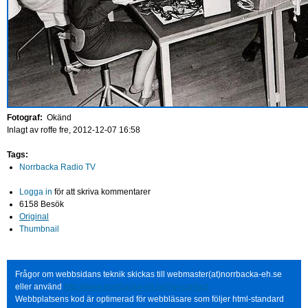
Fotograf:
Okänd
Inlagt av
roffe
fre, 2012-12-07 16:58
Tags:
Norrbacka Radio TV
Logga in
för att skriva kommentarer
6158 Besök
Original
Thumbnail
Frågor om webbsidans teknik skickas till webmaster(at)norrbacka-eh.se
eller använd
http://www.norrbacka-eh.se/?q=contact
Webbplatsens kod är optimerad för webbläsare som följer html-standard