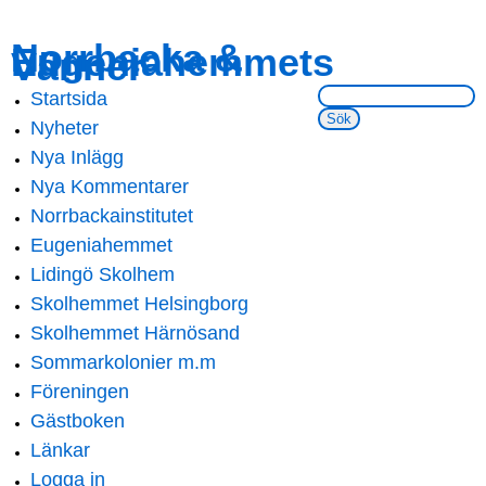
Skip to
Skip to
Norrbacka &
Eugeniahemmets
main
navigation
Vänner
content
Sök på webbsidan:
Startsida
Main menu
Nyheter
Nya Inlägg
Nya Kommentarer
Norrbackainstitutet
Eugeniahemmet
Lidingö Skolhem
Skolhemmet Helsingborg
Skolhemmet Härnösand
Sommarkolonier m.m
Föreningen
Gästboken
Länkar
Logga in