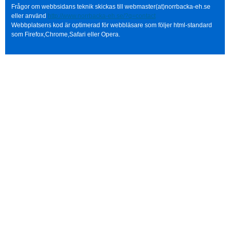
Frågor om webbsidans teknik skickas till webmaster(at)norrbacka-eh.se
eller använd
http://www.norrbacka-eh.se/?q=contact
Webbplatsens kod är optimerad för webbläsare som följer html-standard
som Firefox,Chrome,Safari eller Opera.