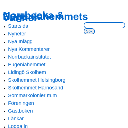
Skip to
Skip to
Norrbacka &
Eugeniahemmets
main
navigation
Vänner
content
Sök på webbsidan:
Startsida
Main menu
Nyheter
Nya Inlägg
Nya Kommentarer
Norrbackainstitutet
Eugeniahemmet
Lidingö Skolhem
Skolhemmet Helsingborg
Skolhemmet Härnösand
Sommarkolonier m.m
Föreningen
Gästboken
Länkar
Logga in