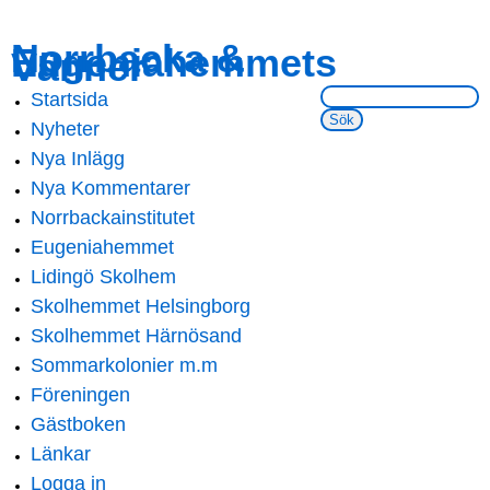
Skip to
Skip to
Norrbacka &
Eugeniahemmets
main
navigation
Vänner
content
Sök på webbsidan:
Startsida
Main menu
Nyheter
Nya Inlägg
Nya Kommentarer
Norrbackainstitutet
Eugeniahemmet
Lidingö Skolhem
Skolhemmet Helsingborg
Skolhemmet Härnösand
Sommarkolonier m.m
Föreningen
Gästboken
Länkar
Logga in