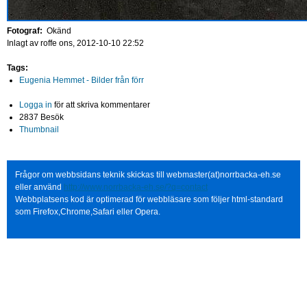
Fotograf:
Okänd
Inlagt av
roffe
ons, 2012-10-10 22:52
Tags:
Eugenia Hemmet - Bilder från förr
Logga in
för att skriva kommentarer
2837 Besök
Thumbnail
Frågor om webbsidans teknik skickas till webmaster(at)norrbacka-eh.se
eller använd
http://www.norrbacka-eh.se/?q=contact
Webbplatsens kod är optimerad för webbläsare som följer html-standard
som Firefox,Chrome,Safari eller Opera.