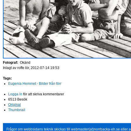
Fotograf:
Okänd
Inlagt av
roffe
lör, 2012-07-14 19:53
Tags:
Eugenia Hemmet - Bilder från förr
Logga in
för att skriva kommentarer
6513 Besök
Original
Thumbnail
Frågor om webbsidans teknik skickas till webmaster(at)norrbacka-eh.se eller