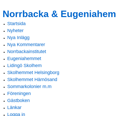
Skip to
Skip to
Norrbacka & Eugeniahem
main
navigation
content
Startsida
Main menu
Nyheter
Nya Inlägg
Nya Kommentarer
Norrbackainstitutet
Eugeniahemmet
Lidingö Skolhem
Skolhemmet Helsingborg
Skolhemmet Härnösand
Sommarkolonier m.m
Föreningen
Gästboken
Länkar
Logga in