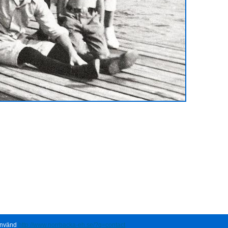
 använd
http://www.norrbacka-eh.se/?q=contact