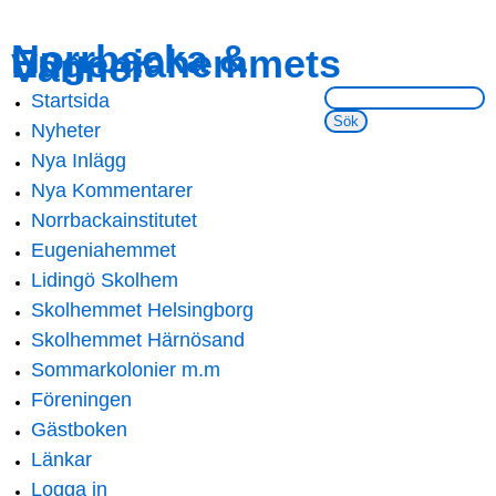
Skip to
Skip to
Norrbacka &
Eugeniahemmets
main
navigation
Vänner
content
Sök på webbsidan:
Startsida
Main menu
Nyheter
Nya Inlägg
Nya Kommentarer
Norrbackainstitutet
Eugeniahemmet
Lidingö Skolhem
Skolhemmet Helsingborg
Skolhemmet Härnösand
Sommarkolonier m.m
Föreningen
Gästboken
Länkar
Logga in