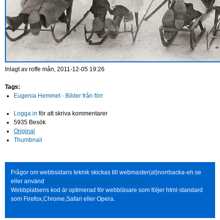
Inlagt av
roffe
mån, 2011-12-05 19:26
Tags:
Eugenia Hemmet - Bilder från förr
Logga in
för att skriva kommentarer
5935 Besök
Original
Thumbnail
Frågor om webbsidans teknik skickas till webmaster(at)norrbacka-eh.se
eller använd
http://www.norrbacka-eh.se/?q=contact
Webbplatsens kod är optimerad för webbläsare som följer html-standard
som Firefox,Chrome,Safari eller Opera.