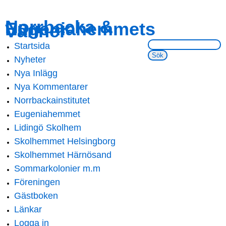
Skip to
Skip to
Norrbacka &
Eugeniahemmets
main
navigation
Vänner
content
Sök på webbsidan:
Startsida
Main menu
Nyheter
Nya Inlägg
Nya Kommentarer
Norrbackainstitutet
Eugeniahemmet
Lidingö Skolhem
Skolhemmet Helsingborg
Skolhemmet Härnösand
Sommarkolonier m.m
Föreningen
Gästboken
Länkar
Logga in