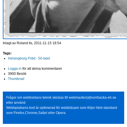
Inlagt av
Roland
tis, 2011-11-15 18:54
Tags:
Helsingborg Fritid - 50-talet
Logga in
för att skriva kommentarer
3900 Besök
Thumbnail
Frågor om webbsidans teknik skickas till webmaster(at)norrbacka-eh.se
eller använd
http://www.norrbacka-eh.se/?q=contact
Webbplatsens kod är optimerad för webbläsare som följer html-standard
som Firefox,Chrome,Safari eller Opera.