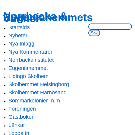
Skip to
Skip to
Norrbacka &
Eugeniahemmets
main
navigation
Vänner
content
Sök på webbsidan:
Startsida
Main menu
Nyheter
Nya Inlägg
Nya Kommentarer
Norrbackainstitutet
Eugeniahemmet
Lidingö Skolhem
Skolhemmet Helsingborg
Skolhemmet Härnösand
Sommarkolonier m.m
Föreningen
Gästboken
Länkar
Logga in