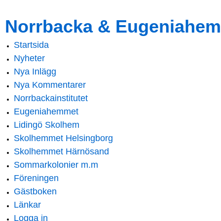
Skip to
Skip to
Norrbacka & Eugeniahem
main
navigation
content
Startsida
Main menu
Nyheter
Nya Inlägg
Nya Kommentarer
Norrbackainstitutet
Eugeniahemmet
Lidingö Skolhem
Skolhemmet Helsingborg
Skolhemmet Härnösand
Sommarkolonier m.m
Föreningen
Gästboken
Länkar
Logga in