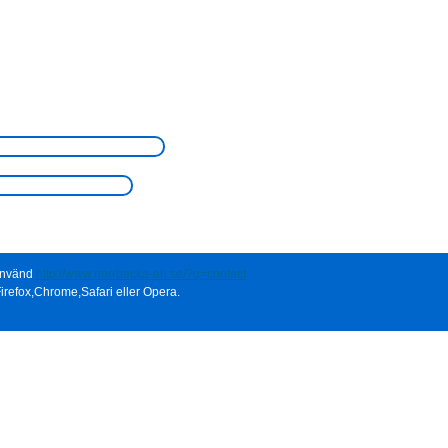
 använd
http://www.norrbacka-eh.se/?q=contact
irefox,Chrome,Safari eller Opera.