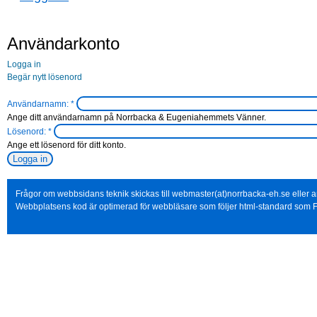
Användarkonto
Logga in
Begär nytt lösenord
Användarnamn:
*
Ange ditt användarnamn på Norrbacka & Eugeniahemmets Vänner.
Lösenord:
*
Ange ett lösenord för ditt konto.
Frågor om webbsidans teknik skickas till webmaster(at)norrbacka-eh.se eller
Webbplatsens kod är optimerad för webbläsare som följer html-standard som F