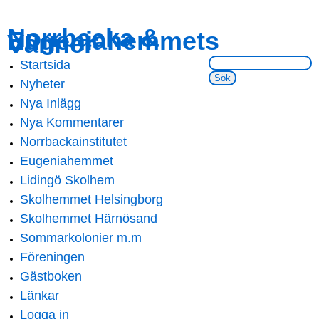
Skip to
Skip to
Norrbacka &
Eugeniahemmets
main
navigation
Vänner
content
Sök på webbsidan:
Startsida
Main menu
Nyheter
Nya Inlägg
Nya Kommentarer
Norrbackainstitutet
Eugeniahemmet
Lidingö Skolhem
Skolhemmet Helsingborg
Skolhemmet Härnösand
Sommarkolonier m.m
Föreningen
Gästboken
Länkar
Logga in