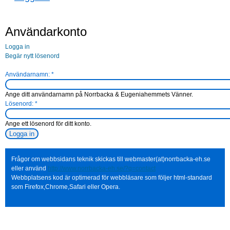
Användarkonto
Logga in
Begär nytt lösenord
Användarnamn:
*
Ange ditt användarnamn på Norrbacka & Eugeniahemmets Vänner.
Lösenord:
*
Ange ett lösenord för ditt konto.
Frågor om webbsidans teknik skickas till webmaster(at)norrbacka-eh.se
eller använd
http://www.norrbacka-eh.se/?q=contact
Webbplatsens kod är optimerad för webbläsare som följer html-standard
som Firefox,Chrome,Safari eller Opera.