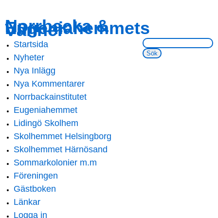
Skip to
Skip to
Norrbacka &
Eugeniahemmets
main
navigation
Vänner
content
Sök på webbsidan:
Startsida
Main menu
Nyheter
Nya Inlägg
Nya Kommentarer
Norrbackainstitutet
Eugeniahemmet
Lidingö Skolhem
Skolhemmet Helsingborg
Skolhemmet Härnösand
Sommarkolonier m.m
Föreningen
Gästboken
Länkar
Logga in