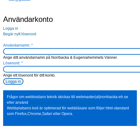
Användarkonto
Logga in
Begär nytt lösenord
Användarnamn:
*
Ange ditt användarnamn på Norrbacka & Eugeniahemmets Vänner.
Lösenord:
*
Ange ett lösenord för ditt konto.
Frågor om webbsidans teknik skickas till webmaster(at)norrbacka-eh.se
eller använd
http://www.norrbacka-eh.se/?q=contact
Webbplatsens kod är optimerad för webbläsare som följer html-standard
som Firefox,Chrome,Safari eller Opera.