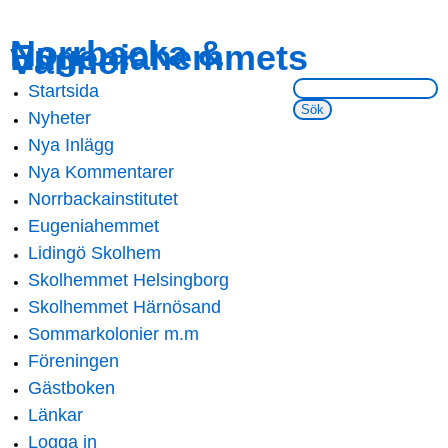
Skip to
Skip to
Norrbacka &
Eugeniahemmets
main
navigation
Vänner
content
Sök på webbsidan:
Startsida
Main menu
Nyheter
Nya Inlägg
Nya Kommentarer
Norrbackainstitutet
Eugeniahemmet
Lidingö Skolhem
Skolhemmet Helsingborg
Skolhemmet Härnösand
Sommarkolonier m.m
Föreningen
Gästboken
Länkar
Logga in