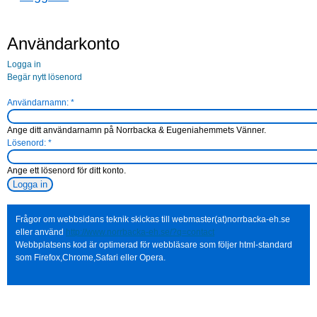
Användarkonto
Logga in
Begär nytt lösenord
Användarnamn:
*
Ange ditt användarnamn på Norrbacka & Eugeniahemmets Vänner.
Lösenord:
*
Ange ett lösenord för ditt konto.
Frågor om webbsidans teknik skickas till webmaster(at)norrbacka-eh.se
eller använd
http://www.norrbacka-eh.se/?q=contact
Webbplatsens kod är optimerad för webbläsare som följer html-standard
som Firefox,Chrome,Safari eller Opera.