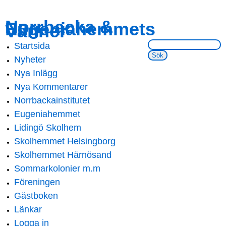
Skip to
Skip to
Norrbacka &
Eugeniahemmets
main
navigation
Vänner
content
Sök på webbsidan:
Startsida
Main menu
Nyheter
Nya Inlägg
Nya Kommentarer
Norrbackainstitutet
Eugeniahemmet
Lidingö Skolhem
Skolhemmet Helsingborg
Skolhemmet Härnösand
Sommarkolonier m.m
Föreningen
Gästboken
Länkar
Logga in