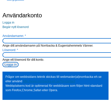
Användarkonto
Logga in
Begär nytt lösenord
Användarnamn:
*
Ange ditt användarnamn på Norrbacka & Eugeniahemmets Vänner.
Lösenord:
*
Ange ett lösenord för ditt konto.
Frågor om webbsidans teknik skickas till webmaster(at)norrbacka-eh.se
eller använd
http://www.norrbacka-eh.se/?q=contact
Webbplatsens kod är optimerad för webbläsare som följer html-standard
som Firefox,Chrome,Safari eller Opera.