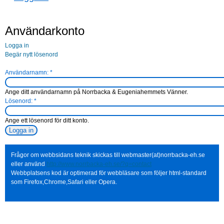
Användarkonto
Logga in
Begär nytt lösenord
Användarnamn:
*
Ange ditt användarnamn på Norrbacka & Eugeniahemmets Vänner.
Lösenord:
*
Ange ett lösenord för ditt konto.
Frågor om webbsidans teknik skickas till webmaster(at)norrbacka-eh.se
eller använd
http://www.norrbacka-eh.se/?q=contact
Webbplatsens kod är optimerad för webbläsare som följer html-standard
som Firefox,Chrome,Safari eller Opera.