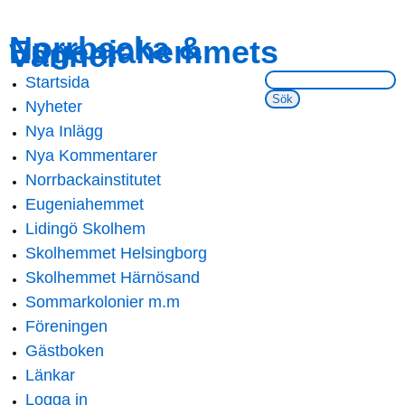
Skip to
Skip to
Norrbacka &
Eugeniahemmets
main
navigation
Vänner
content
Sök på webbsidan:
Startsida
Main menu
Nyheter
Nya Inlägg
Nya Kommentarer
Norrbackainstitutet
Eugeniahemmet
Lidingö Skolhem
Skolhemmet Helsingborg
Skolhemmet Härnösand
Sommarkolonier m.m
Föreningen
Gästboken
Länkar
Logga in