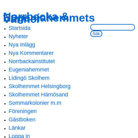
Skip to
Skip to
Norrbacka &
Eugeniahemmets
main
navigation
Vänner
content
Sök på webbsidan:
Startsida
Main menu
Nyheter
Nya Inlägg
Nya Kommentarer
Norrbackainstitutet
Eugeniahemmet
Lidingö Skolhem
Skolhemmet Helsingborg
Skolhemmet Härnösand
Sommarkolonier m.m
Föreningen
Gästboken
Länkar
Logga in