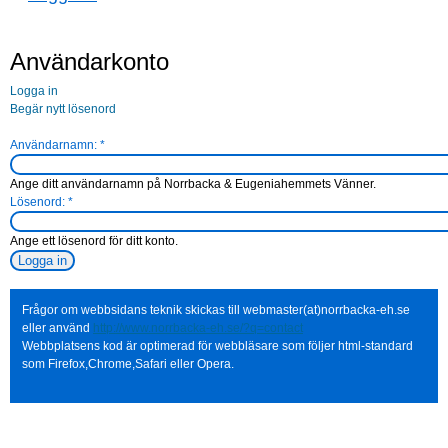
Användarkonto
Logga in
Begär nytt lösenord
Användarnamn:
*
Ange ditt användarnamn på Norrbacka & Eugeniahemmets Vänner.
Lösenord:
*
Ange ett lösenord för ditt konto.
Frågor om webbsidans teknik skickas till webmaster(at)norrbacka-eh.se
eller använd
http://www.norrbacka-eh.se/?q=contact
Webbplatsens kod är optimerad för webbläsare som följer html-standard
som Firefox,Chrome,Safari eller Opera.