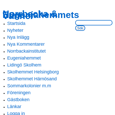
Skip to
Skip to
Norrbacka &
Eugeniahemmets
main
navigation
Vänner
content
Sök på webbsidan:
Startsida
Main menu
Nyheter
Nya Inlägg
Nya Kommentarer
Norrbackainstitutet
Eugeniahemmet
Lidingö Skolhem
Skolhemmet Helsingborg
Skolhemmet Härnösand
Sommarkolonier m.m
Föreningen
Gästboken
Länkar
Logga in