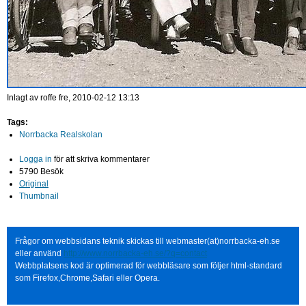
Inlagt av
roffe
fre, 2010-02-12 13:13
Tags:
Norrbacka Realskolan
Logga in
för att skriva kommentarer
5790 Besök
Original
Thumbnail
Frågor om webbsidans teknik skickas till webmaster(at)norrbacka-eh.se
eller använd
http://www.norrbacka-eh.se/?q=contact
Webbplatsens kod är optimerad för webbläsare som följer html-standard
som Firefox,Chrome,Safari eller Opera.