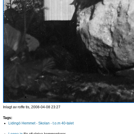
Inlagt av
roffe
tis, 2008-04-08 23:27
Tags:
Lidingö Hemmet - Skolan - t.o.m 40-talet