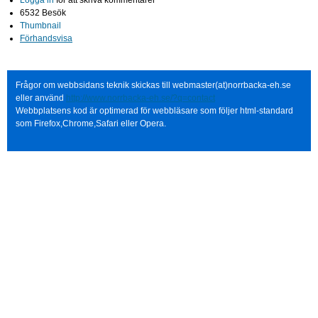
Logga in
för att skriva kommentarer
6532 Besök
Thumbnail
Förhandsvisa
Frågor om webbsidans teknik skickas till webmaster(at)norrbacka-eh.se
eller använd
http://www.norrbacka-eh.se/?q=contact
Webbplatsens kod är optimerad för webbläsare som följer html-standard
som Firefox,Chrome,Safari eller Opera.