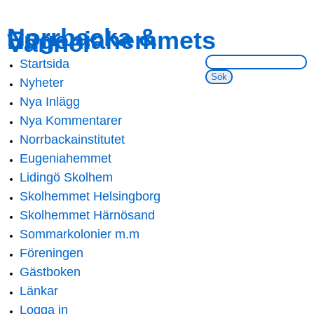
Skip to
Skip to
Norrbacka &
Eugeniahemmets
main
navigation
Vänner
content
Sök på webbsidan:
Startsida
Main menu
Nyheter
Nya Inlägg
Nya Kommentarer
Norrbackainstitutet
Eugeniahemmet
Lidingö Skolhem
Skolhemmet Helsingborg
Skolhemmet Härnösand
Sommarkolonier m.m
Föreningen
Gästboken
Länkar
Logga in